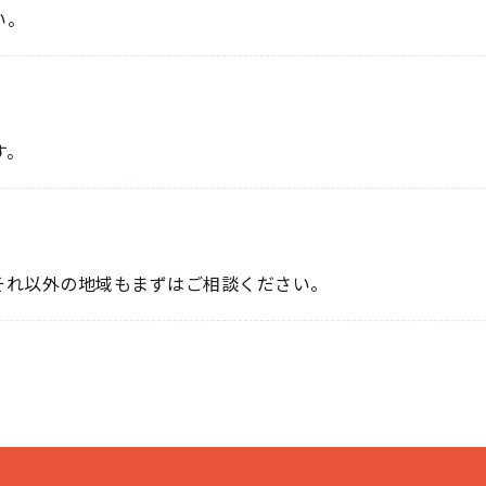
い。
？
す。
？
それ以外の地域もまずはご相談ください。